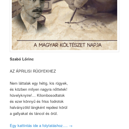
Szabó Lőrinc
AZ ÁPRILISI RÜGYEKHEZ
Nem láttalak egy hétig, kis rügyek,
és közben milyen nagyra nőttetek!
hüvelyknyire!… Kilombosodtatok
és ezer könnyű és friss fodrotok
halványzöld lángként repdesi körül
a gallyakat és táncol és örül.
Egy kattintás ide a folytatáshoz….
→