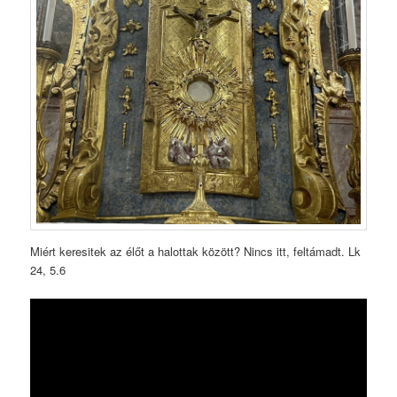
Miért keresitek az élőt a halottak között? Nincs itt, feltámadt. Lk
24, 5.6