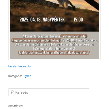
tavalyi keresztút
Kategória:
Egyéb
K
e
r
e
ARCHÍVUM