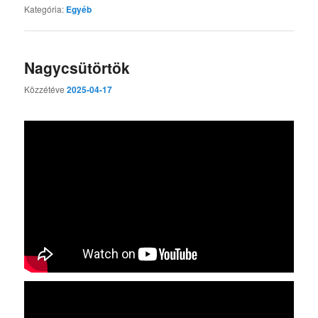
Kategória:
Egyéb
Nagycsütörtök
Közzétéve
2025-04-17