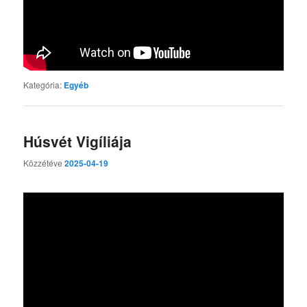
Kategória:
Egyéb
Húsvét Vigíliája
Közzétéve
2025-04-19