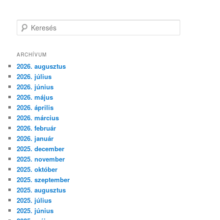
K
e
r
e
ARCHÍVUM
s
2026. augusztus
é
2026. július
s
2026. június
2026. május
2026. április
2026. március
2026. február
2026. január
2025. december
2025. november
2025. október
2025. szeptember
2025. augusztus
2025. július
2025. június