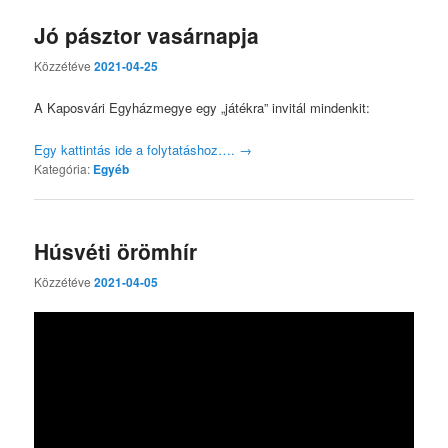
Jó pásztor vasárnapja
Közzétéve
2021-04-25
A Kaposvári Egyházmegye egy „játékra” invitál mindenkit:
Egy kattintás ide a folytatáshoz….
→
Kategória:
Egyéb
Húsvéti örömhír
Közzétéve
2021-04-05