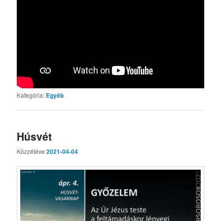
Kategória:
Egyéb
Húsvét
Közzétéve
2021-04-04