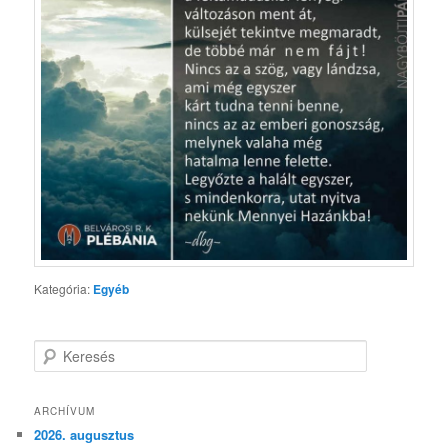
Kategória:
Egyéb
K
e
r
e
ARCHÍVUM
s
2026. augusztus
é