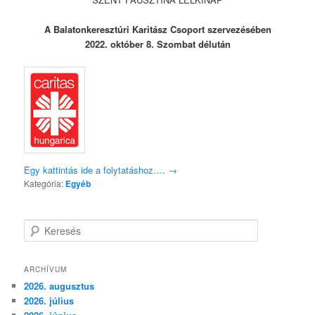
A Balatonkeresztúri Karitász Csoport szervezésében
2022. október 8. Szombat délután
Egy kattintás ide a folytatáshoz….
→
Kategória:
Egyéb
K
e
r
e
ARCHÍVUM
s
2026. augusztus
é
2026. július
s