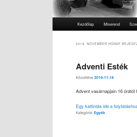
Fő
Kezdőlap
Miserend
Sze
menü
2019. NOVEMBER
HÓNAP BEJEGY
Adventi Esték
Közzétéve
2019-11-18
Advent vasárnapjain 16 órátó
Egy kattintás ide a folytatásh
Kategória:
Egyéb