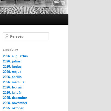
K
e
r
e
ARCHÍVUM
s
2026. augusztus
é
2026. július
s
2026. június
2026. május
2026. április
2026. március
2026. február
2026. január
2025. december
2025. november
2025. október