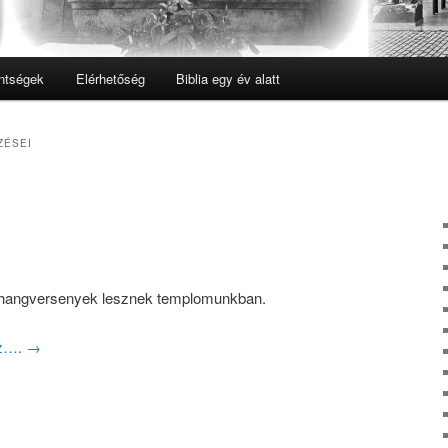
ntségek
Elérhetőség
Biblia egy év alatt
ZÉSEI
l hangversenyek lesznek templomunkban.
oz….
→